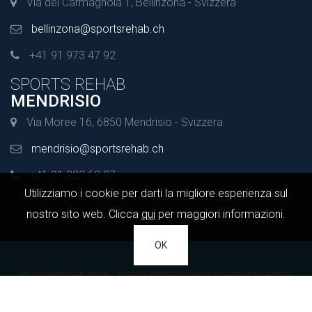
Via del Carmagnola 1, Bellinzona - Svizzera
bellinzona@sportsrehab.ch
+41 91 973 47 92
SPORTS REHAB
MENDRISIO
Via Moree 16, 6850 Mendrisio - Svizzera
mendrisio@sportsrehab.ch
+41 91 222 63 87
Utilizziamo i cookie per darti la migliore esperienza sul
nostro sito web. Clicca
qui
per maggiori informazioni.
OK
© COPYRIGHT 2026 - TUTTI I DIRITTI SONO RISERVATI |
NOTE
LEGALI