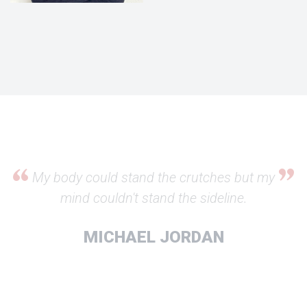
My body could stand the crutches but my
mind couldn't stand the sideline.
MICHAEL JORDAN