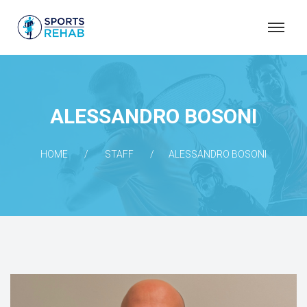
S
P
O
R
T
ALESSANDRO BOSONI
S
R
HOME
STAFF
ALESSANDRO BOSONI
E
H
A
B