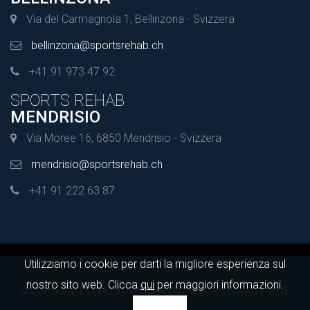
Via del Carmagnola 1, Bellinzona - Svizzera
bellinzona@sportsrehab.ch
+41 91 973 47 92
SPORTS REHAB
MENDRISIO
Via Moree 16, 6850 Mendrisio - Svizzera
mendrisio@sportsrehab.ch
+41 91 222 63 87
Utilizziamo i cookie per darti la migliore esperienza sul
nostro sito web. Clicca
qui
per maggiori informazioni.
© COPYRIGHT 2026 - TUTTI I DIRITTI SONO RISERVATI |
NOTE