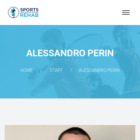
S
P
O
R
T
ALESSANDRO PERIN
S
R
HOME
STAFF
ALESSANDRO PERIN
E
H
A
B