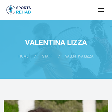
S
P
O
R
T
VALENTINA LIZZA
S
R
HOME
STAFF
VALENTINA LIZZA
E
H
A
B