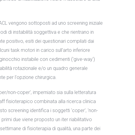
di ACL vengono sottoposti ad uno screening iniziale
di di instabilità soggettiva e che rientrano in
te positivo, esiti dei questionari compilati dai
uni task motori in carico sull'arto inferiore
n ginocchio instabile con cedimenti ('give-way')
tabilità rotazionale e/o un quadro generale
 per l'opzione chirurgica.
er/non-coper', imperniato sia sulla letteratura
taff fisioterapico combinata alla ricerca clinica
o screening identifica i soggetti 'coper', 'non-
rimi due viene proposto un iter riabilitativo
ettimane di fisioterapia di qualità, una parte dei