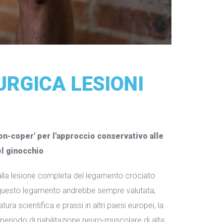
URGICA LESIONI
on-coper' per l'approccio conservativo alle
el ginocchio
 alla lesione completa del legamento crociato
di questo legamento andrebbe sempre valutata,
ura scientifica e prassi in altri paesi europei, la
eriodo di riabilitazione neuro-muscolare di alta