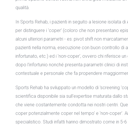
qualità.
In Sports Rehab, i pazienti in seguito a lesione isolata 
per distinguere i 'coper' (coloro che non presentano episo
alcuni ulteriori parametri - es: pivot shift non marcatamen
pazienti nella norma, esecuzione con buon controllo di alc
infortunato, etc.) ed i 'non-coper', ovvero chi riferisce u
dopo l'infortunio nonché presenta parametri clinici di ins
contestuale e personale che fa propendere maggiormente
Sports Rehab ha sviluppato un modello di 'screening 'cop
scientifica disponibile sia sull'expertise maturata dallo s
che viene costantemente condotta nei nostri centri. Quest
coper potenzialmente coper nel tempo' e 'non-coper'. Ai p
specialistico. Studi infatti hanno dimostrato come in 5-6 s