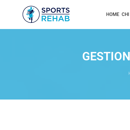
S
HOME
CHI
P
O
R
T
S
GESTION
R
E
H
A
B