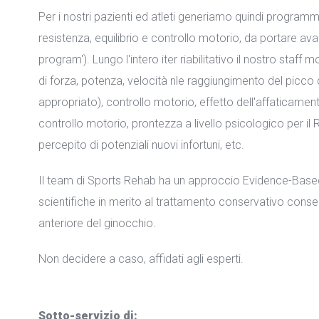
Per i nostri pazienti ed atleti generiamo quindi programmi sp
resistenza, equilibrio e controllo motorio, da portare ava
program'). Lungo l'intero iter riabilitativo il nostro staff
di forza, potenza, velocità nle raggiungimento del picco d
appropriato), controllo motorio, effetto dell'affaticamen
controllo motorio, prontezza a livello psicologico per il 
percepito di potenziali nuovi infortuni, etc.
Il team di Sports Rehab ha un approccio Evidence-Based 
scientifiche in merito al trattamento conservativo cons
anteriore del ginocchio.
Non decidere a caso, affidati agli esperti.
Sotto-servizio di: