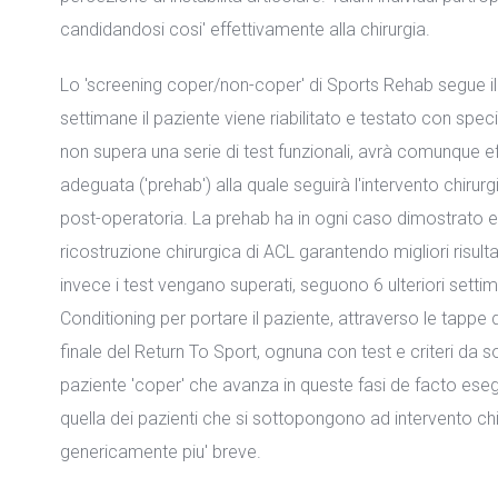
candidandosi cosi' effettivamente alla chirurgia.
Lo 'screening coper/non-coper' di Sports Rehab segue il
settimane il paziente viene riabilitato e testato con specifi
non supera una serie di test funzionali, avrà comunque ef
adeguata ('prehab') alla quale seguirà l'intervento chirur
post-operatoria. La prehab ha in ogni caso dimostrato es
ricostruzione chirurgica di ACL garantendo migliori risulta
invece i test vengano superati, seguono 6 ulteriori sett
Conditioning per portare il paziente, attraverso le tappe d
finale del Return To Sport, ognuna con test e criteri da so
paziente 'coper' che avanza in queste fasi de facto eseg
quella dei pazienti che si sottopongono ad intervento chi
genericamente piu' breve.