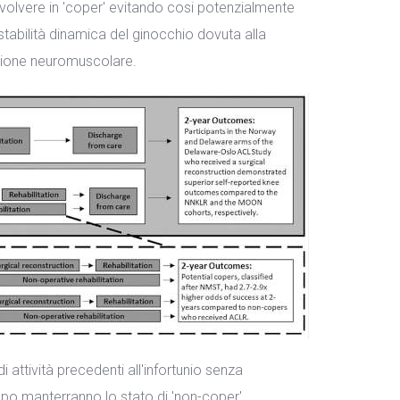
evolvere in 'coper' evitando cosi potenzialmente
'instabilità dinamica del ginocchio dovuta alla
azione neuromuscolare.
i di attività precedenti all'infortunio senza
roppo manterranno lo stato di 'non-coper',