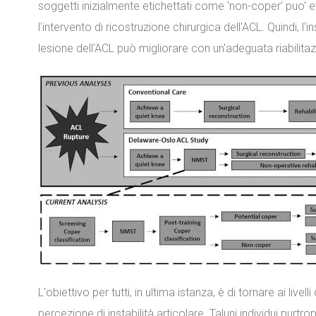
soggetti inizialmente etichettati come 'non-coper' puo' 
l'intervento di ricostruzione chirurgica dell'ACL. Quindi, l
lesione dell'ACL può migliorare con un'adeguata riabilit
L'obiettivo per tutti, in ultima istanza, è di tornare ai livell
percezione di instabilità articolare. Taluni individui purt